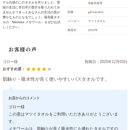
テル仕様のこのタオルを作りました。普
高級糸使用
段の生活に非日常の贅沢を取り入れてみ
ませんか？きっとみなさんの生活の質が
型番:
gift-membt3
豊かなものとなるでしょう。最高級タオ
メーカー:
マツイタオル
ルの「Memoire メモワール」をぜひお試
しください。
製造年:
2022年
お客様の声
ゴロー様
投稿日：
2025年12月03日
おすすめ度：
肌触り・吸水性が良く使いやすいバスタオルです。
お店からのコメント
ゴロー様
この度はマツイタオルをご利用いただきありがとうございま
す。
メモワールは、肌触りが良く吸水性にも優れたタオルですの