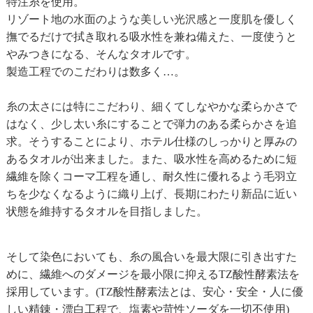
特注糸を使用。
リゾート地の水面のような美しい光沢感と一度肌を優しく
撫でるだけで拭き取れる吸水性を兼ね備えた、一度使うと
やみつきになる、そんなタオルです。
製造工程でのこだわりは数多く…。
糸の太さには特にこだわり、細くてしなやかな柔らかさで
はなく、少し太い糸にすることで弾力のある柔らかさを追
求。そうすることにより、ホテル仕様のしっかりと厚みの
あるタオルが出来ました。また、吸水性を高めるために短
繊維を除くコーマ工程を通し、耐久性に優れるよう毛羽立
ちを少なくなるように織り上げ、長期にわたり新品に近い
状態を維持するタオルを目指しました。
そして染色においても、糸の風合いを最大限に引き出すた
めに、繊維へのダメージを最小限に抑えるTZ酸性酵素法を
採用しています。(TZ酸性酵素法とは、安心・安全・人に優
しい精錬・漂白工程で、塩素や苛性ソーダを一切不使用)