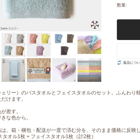
ッシー
数量:
返品につ
e（シェリー）のバスタオルとフェイスタオルのセット。ふんわり
ただけます。
色が差す。
好きな色から。
格は、箱・梱包・配送が一度で済む分を、そのまま価格に反映
 バスタオル1枚 + フェイスタオル1枚（計2枚）