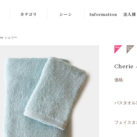
カテゴリ
シーン
Information
法人様
 メモ
バスタオル
結婚祝い
ご利用案内
rie シェリー
フェイスタオル
出産祝い
ラッピング
ボーテ
バスタオル＆フ
内祝い・お返し
ギフトマナー
リュ
ェイスタオル
Cheri
引き出物
Q&A
ギフトセット
価格:
お誕生日祝い
お問い合せ
ェリ
ディスカバリー
新築祝い・お引
サイトマップ
セット
バスタオル1
っ越し祝い
 ホ
まとめ買いセッ
お中元・お歳暮
ト
フェイスタ