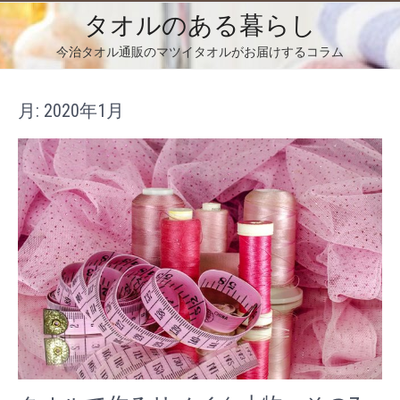
コ
タオルのある暮らし
ン
テ
今治タオル通販のマツイタオルがお届けするコラム
ン
ツ
へ
月:
2020年1月
ス
キ
ッ
プ